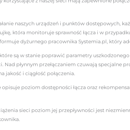
my korzystające z naszej sieci mają zapewnione połą
łanie naszych urządzeń i punktów dostępowych, każd
zujkę, która monitoruje sprawność łącza i w przypadk
informuje dyżurnego pracownika Systemia.pl, który a
które są w stanie poprawić parametry uszkodzonego
i. Nad płynnym przełączaniem czuwają specjalne pro
 jakość i ciągłość połączenia.
 opisuje poziom dostępności łącza oraz rekompens
iążenia sieci poziom jej przepływności jest niezmi
kownika.