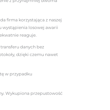
czenie z przynajmniej dwoma
a firma korzystająca z naszej
u wystąpienia losowej awarii
dekwatnie reaguje.
 transferu danych bez
tokoły, dzięki czemu nawet
atę w przypadku
enny. Wykupiona przepustowość