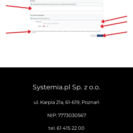
Systemia.pl Sp. z o.o.
ul. Karpia 21a, 61-619, Poznań
NIP: 7773030567
tel.
61 415 22 00