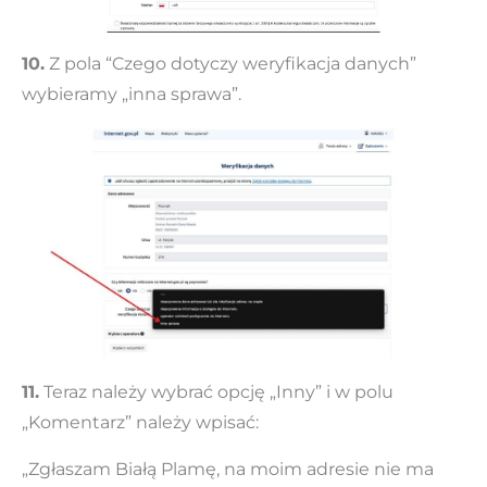
10.
Z pola “Czego dotyczy weryfikacja danych”
wybieramy „inna sprawa”.
11.
Teraz należy wybrać opcję „Inny” i w polu
„Komentarz” należy wpisać:
„Zgłaszam Białą Plamę, na moim adresie nie ma