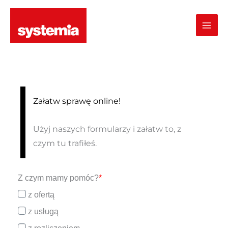
Przejdź
do
treści
Załatw sprawę online!
Użyj naszych formularzy i załatw to, z
czym tu trafiłeś.
Z czym mamy pomóc?
*
z ofertą
z usługą