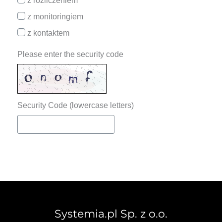
z rozliczeniem
z monitoringiem
z kontaktem
Please enter the security code
Security Code (lowercase letters)
Systemia.pl Sp. z o.o.